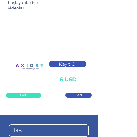
başlayanlar için
videolar
Kayıt Ol
6 USD
Geri
İleri