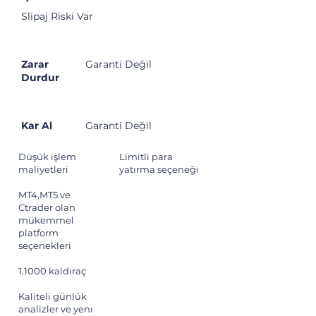
Slipaj Riski Var
Zarar
Garanti Değil
Durdur
Kar Al
Garanti Değil
Artılar
Eksiler
Düşük işlem
Limitli para
maliyetleri
yatırma seçeneği
MT4,MT5 ve
Ctrader olan
mükemmel
platform
seçenekleri
1.1000 kaldıraç
Kaliteli günlük
analizler ve yenı