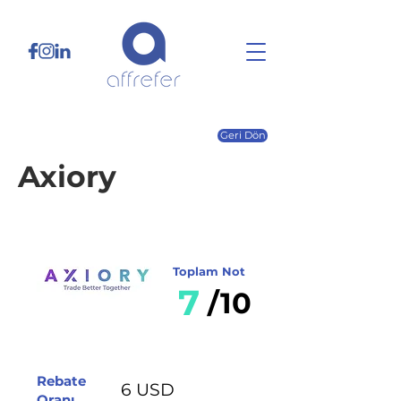
Geri Dön
Axiory
Toplam Not
7
/10
Rebate
6 USD
Oranı