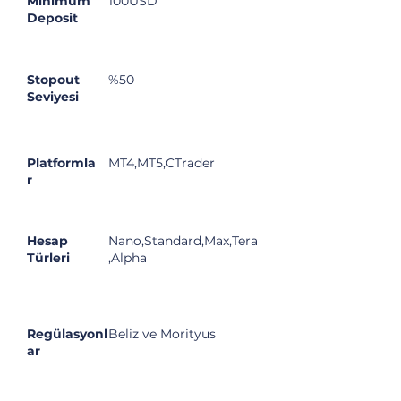
Minimum
100USD
Deposit
Stopout
%50
Seviyesi
Platformla
MT4,MT5,CTrader
r
Hesap
Nano,Standard,Max,Tera
Türleri
,Alpha
Regülasyonl
Beliz ve Morityus
ar