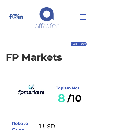
Geri Dön
FP Markets
Toplam Not
8
/10
Rebate
1 USD
Oranı