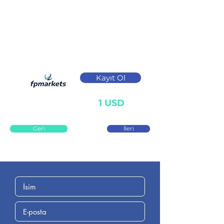
Kayıt Ol
1 USD
Geri
İleri