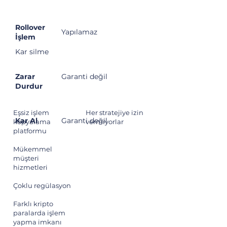
Rollover
Yapılamaz
İşlem
Kar silme
Zarar
Garanti değil
Durdur
Artılar
Eksiler
Eşsiz işlem
Her stratejiye izin
Kar Al
Garanti değil
kopyalama
vermiyorlar
platformu
Mükemmel
müşteri
hizmetleri
Çoklu regülasyon
Farklı kripto
paralarda işlem
yapma imkanı