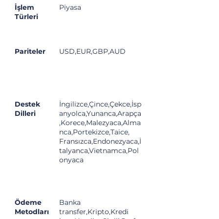
İşlem
Piyasa
Türleri
Pariteler
USD,EUR,GBP,AUD
Destek
İngilizce,Çince,Çekce,İsp
Dilleri
anyolca,Yunanca,Arapça
,Korece,Malezyaca,Alma
nca,Portekizce,Taice,
Fransızca,Endonezyaca,İ
talyanca,Vietnamca,Pol
onyaca
Ödeme
Banka
Metodları
transfer,Kripto,Kredi