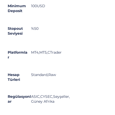
Minimum
100USD
Deposit
Stopout
%50
Seviyesi
Platformla
MT4,MT5,CTrader
r
Hesap
Standard,Raw
Türleri
Regülasyonl
ASIC,CYSEC,Seyşeller,
ar
Güney Afrika