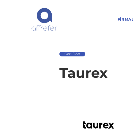
FIRMA
Geri Dön
Taurex