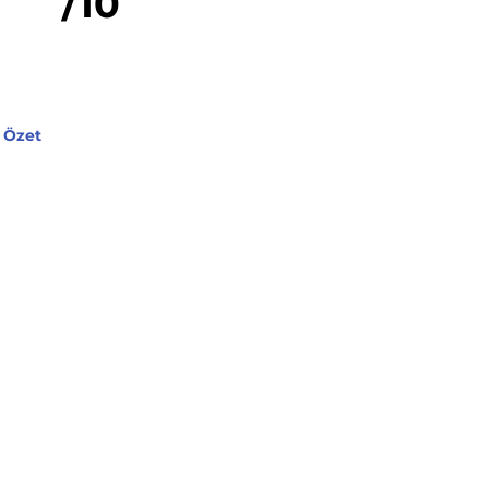
/10
Özet
klama
Yorum