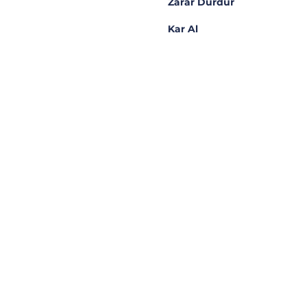
Zarar Durdur
Kar Al
Artılar