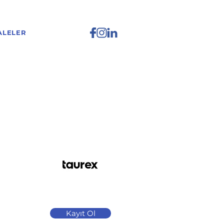
ALELER
Kayıt Ol