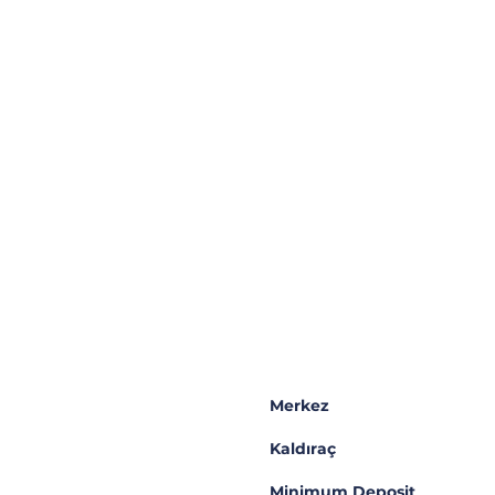
Özet
Açı
Merkez
Kaldıraç
Minimum Deposit