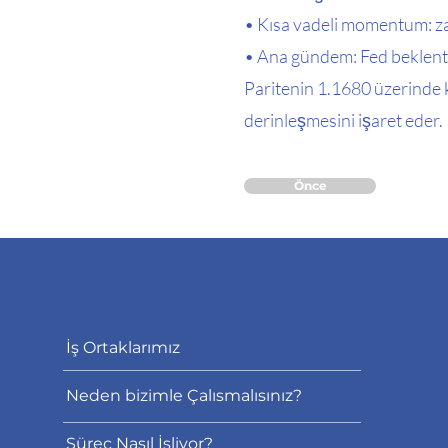
• Kısa vadeli momentum: za
• Ana gündem: Fed beklentil
Paritenin 1.1680 üzerinde k
derinleşmesini işaret eder.
Önce
İş Ortaklarımız
Neden bizimle Çalısmalısınız?
Süreç Nasıl İşliyor?