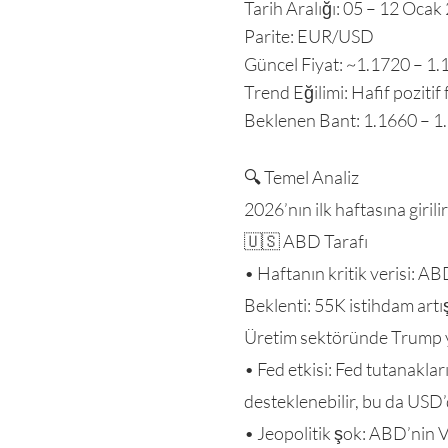
Tarih Aralığı: 05 – 12 Ocak
Parite: EUR/USD
Güncel Fiyat: ~1.1720 – 1.1
Trend Eğilimi: Hafif pozitif 
Beklenen Bant: 1.1660 – 1
🔍 Temel Analiz
2026’nın ilk haftasına giri
🇺🇸 ABD Tarafı
• Haftanın kritik verisi: AB
Beklenti: 55K istihdam artı
Üretim sektöründe Trump y
• Fed etkisi: Fed tutanakl
desteklenebilir, bu da USD’
• Jeopolitik şok: ABD’nin V