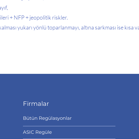
yıf,
eri + NFP + jeopolitik riskler.
alması yukarı yönlü toparlanmayı, altına sarkması ise kısa v
Firmalar
Bütün Regülasyonlar
ASIC Regüle