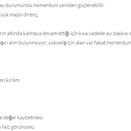
ması durumunda momentum yeniden güçlenebilir.
üyük majör direnç.
rın altında kalmaya devam ettiği için kısa vadede ayı baskısı
 aşırı alım bulunmuyor; yükseliş için alan var fakat momentum
ri kırılım
ile değer kaybetmesi
lı faiz görünümü