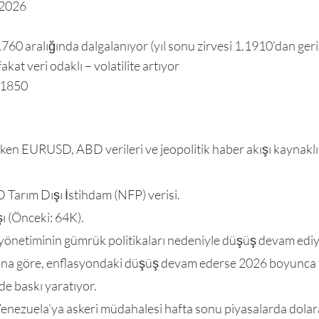
 2026
760 aralığında dalgalanıyor (yıl sonu zirvesi 1.1910’dan geri
fakat veri odaklı – volatilite artıyor
.1850
lirken EURUSD, ABD verileri ve jeopolitik haber akışı kaynakl
D Tarım Dışı İstihdam (NFP) verisi.
şı (Önceki: 64K).
önetiminin gümrük politikaları nedeniyle düşüş devam ediy
arına göre, enflasyondaki düşüş devam ederse 2026 boyunca fa
de baskı yaratıyor.
enezuela’ya askeri müdahalesi hafta sonu piyasalarda dolara 