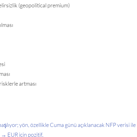
lirsizlik (geopolitical premium)
ılması
esi
şması
risklerle artması
şlıyor; yön, özellikle Cuma günü açıklanacak NFP verisi ile
 → EUR için pozitif,