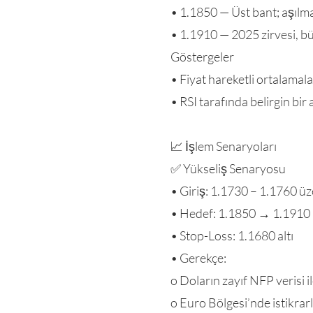
• 1.1850 — Üst bant; aşıl
• 1.1910 — 2025 zirvesi, b
Göstergeler
• Fiyat hareketli ortalamala
• RSI tarafında belirgin bir
📈 İşlem Senaryoları
✅ Yükseliş Senaryosu
• Giriş: 1.1730 – 1.1760 üze
• Hedef: 1.1850 → 1.1910
• Stop-Loss: 1.1680 altı
• Gerekçe:
o Doların zayıf NFP verisi 
o Euro Bölgesi’nde istikrar