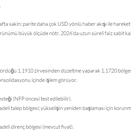
.
afta sakin; parite daha çok USD yönlü haber akışı ile hareket
örünümü büyük ölçüde nötr, 2026’da uzun süreli faiz sabit k
rdüğü 1.1910 zirvesinden düzeltme yaparak 1.1720 bölgesin
konsolidasyonu içinde işlem görüyor.
teği (NFP öncesi test edilebilir).
deli talep bölgesi; yükselişin yeniden başlaması için korunma
deli direnç bölgesi (mevcut fiyat).