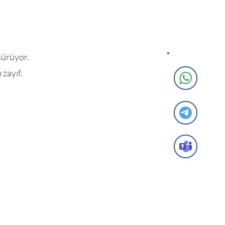
 sürüyor.
 zayıf.