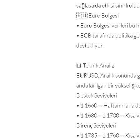
sağlasa da etkisi sınırlı oldu
🇪🇺 Euro Bölgesi
• Euro Bölgesi verileri bu h
• ECB tarafında politika g
destekliyor.
📊 Teknik Analiz
EURUSD, Aralık sonunda gö
anda kırılgan bir yükseliş 
Destek Seviyeleri
• 1.1660 — Haftanın ana des
• 1.1680 – 1.1700 — Kısa va
Direnç Seviyeleri
• 1.1735 – 1.1760 — Kısa va