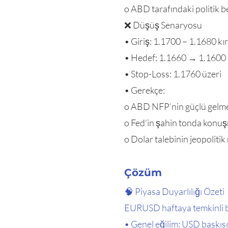
o ABD tarafındaki politik be
❌ Düşüş Senaryosu
• Giriş: 1.1700 – 1.1680 kır
• Hedef: 1.1660 → 1.1600
• Stop-Loss: 1.1760 üzeri
• Gerekçe:
o ABD NFP’nin güçlü gelm
o Fed’in şahin tonda konu
o Dolar talebinin jeopolitik 
Çözüm
🧠 Piyasa Duyarlılığı Özeti
EURUSD haftaya temkinli ba
• Genel eğilim: USD baskısı