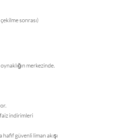
 çekilme sonrası)
ı oynaklığın merkezinde.
or.
iz indirimleri
hafif güvenli liman akışı