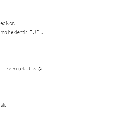
 ediyor.
alma beklentisi EUR’u
e geri çekildi ve şu
lı.