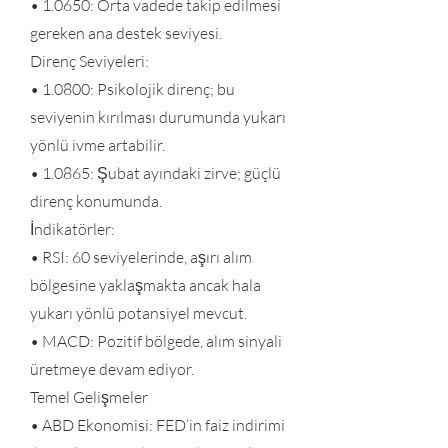
• 1.0650: Orta vadede takip edilmesi
gereken ana destek seviyesi.
Direnç Seviyeleri:
• 1.0800: Psikolojik direnç; bu
seviyenin kırılması durumunda yukarı
yönlü ivme artabilir.
• 1.0865: Şubat ayındaki zirve; güçlü
direnç konumunda.
İndikatörler:
• RSI: 60 seviyelerinde, aşırı alım
bölgesine yaklaşmakta ancak hala
yukarı yönlü potansiyel mevcut.
• MACD: Pozitif bölgede, alım sinyali
üretmeye devam ediyor.
Temel Gelişmeler
• ABD Ekonomisi: FED’in faiz indirimi