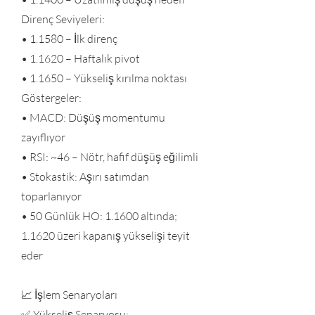
Direnç Seviyeleri:
• 1.1580 – İlk direnç
• 1.1620 – Haftalık pivot
• 1.1650 – Yükseliş kırılma noktası
Göstergeler:
• MACD: Düşüş momentumu
zayıflıyor
• RSI: ~46 – Nötr, hafif düşüş eğilimli
• Stokastik: Aşırı satımdan
toparlanıyor
• 50 Günlük HO: 1.1600 altında;
1.1620 üzeri kapanış yükselişi teyit
eder
📈 İşlem Senaryoları
✅ Yükseliş Senaryosu: