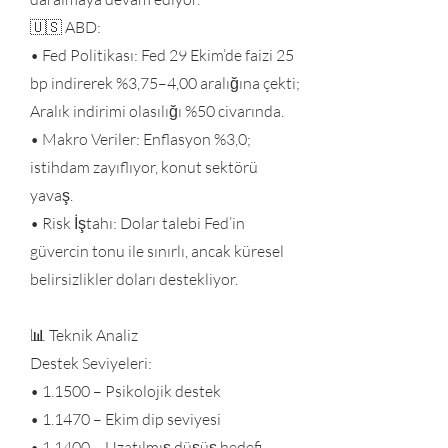
🇺🇸 ABD:
• Fed Politikası: Fed 29 Ekim’de faizi 25
bp indirerek %3,75–4,00 aralığına çekti;
Aralık indirimi olasılığı %50 civarında.
• Makro Veriler: Enflasyon %3,0;
istihdam zayıflıyor, konut sektörü
yavaş.
• Risk İştahı: Dolar talebi Fed’in
güvercin tonu ile sınırlı, ancak küresel
belirsizlikler doları destekliyor.
📊 Teknik Analiz
Destek Seviyeleri:
• 1.1500 – Psikolojik destek
• 1.1470 – Ekim dip seviyesi
• 1.1400 – Uzatılmış düşüş hedefi