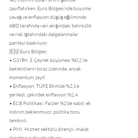
zayıflatırken, Euro Bölgesi’nde büyüme
yavaş ve enflasyon düşüş eğiliminde.
ABD tarafında veri akışındaki belirsizlik
ve risk iştahındaki dalgalanmalar
pariteyi baskılıyor.
🇪🇺 Euro Bölgesi:
• GSYİH: 3. Çeyrek büyümesi %0,2 ile
beklentilerin biraz üzerinde, ancak
momentum zayıf.
• Enflasyon: TÜFE Ekim’de %2,1’e
geriledi; çekirdek enflasyon %2,4.
• ECB Politikası: Faizler %2’de sabit; ek
indirim beklenmiyor, politika tonu
temkinli.
• PMI: Hizmet sektörü dirençli, imalat
daralmaya devam ediyor.