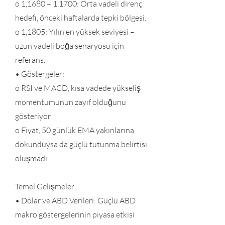
o 1,1680 – 1,1700: Orta vadeli direnç
hedefi, önceki haftalarda tepki bölgesi.
o 1,1805: Yılın en yüksek seviyesi –
uzun vadeli boğa senaryosu için
referans.
• Göstergeler:
o RSI ve MACD, kısa vadede yükseliş
momentumunun zayıf olduğunu
gösteriyor.
o Fiyat, 50 günlük EMA yakınlarına
dokunduysa da güçlü tutunma belirtisi
oluşmadı.
Temel Gelişmeler
• Dolar ve ABD Verileri: Güçlü ABD
makro göstergelerinin piyasa etkisi