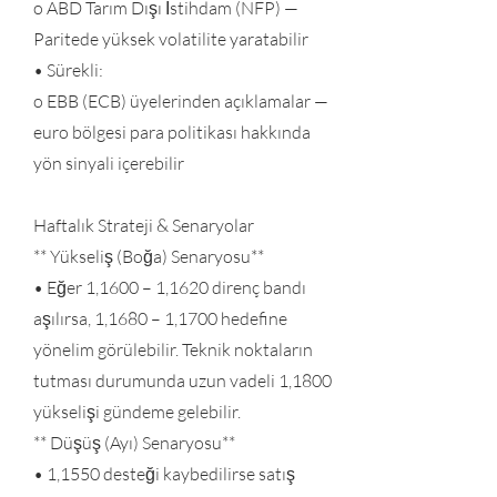
o ABD Tarım Dışı İstihdam (NFP) —
Paritede yüksek volatilite yaratabilir
• Sürekli:
o EBB (ECB) üyelerinden açıklamalar —
euro bölgesi para politikası hakkında
yön sinyali içerebilir
Haftalık Strateji & Senaryolar
** Yükseliş (Boğa) Senaryosu**
• Eğer 1,1600 – 1,1620 direnç bandı
aşılırsa, 1,1680 – 1,1700 hedefine
yönelim görülebilir. Teknik noktaların
tutması durumunda uzun vadeli 1,1800
yükselişi gündeme gelebilir.
** Düşüş (Ayı) Senaryosu**
• 1,1550 desteği kaybedilirse satış