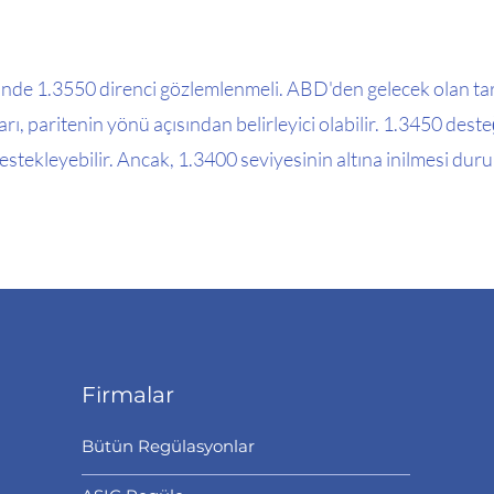
de 1.3550 direnci gözlemlenmeli. ABD'den gelecek olan tarım
arı, paritenin yönü açısından belirleyici olabilir. 1.3450 des
stekleyebilir. Ancak, 1.3400 seviyesinin altına inilmesi dur
Firmalar
Bütün Regülasyonlar