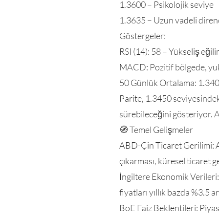
1.3600 – Psikolojik seviye
1.3635 – Uzun vadeli diren
Göstergeler:
RSI (14): 58 – Yükseliş eği
MACD: Pozitif bölgede, y
50 Günlük Ortalama: 1.340
Parite, 1.3450 seviyesinde
sürebileceğini gösteriyor. A
🧭 Temel Gelişmeler
ABD-Çin Ticaret Gerilimi: 
çıkarması, küresel ticaret g
İngiltere Ekonomik Verileri:
fiyatları yıllık bazda %3.5 ar
BoE Faiz Beklentileri: Piyas