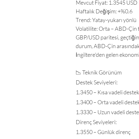
Mevcut Fiyat: 1.3545 USD
Haftalık Değişim: +%0.6
Trend: Yatay-yukarı yönlü
Volatilite: Orta – ABD-Çin t
GBP/USD paritesi, geçtiğimi
durum, ABD-Çin arasındaki t
İngiltere'den gelen ekonomi
📉 Teknik Görünüm
Destek Seviyeleri:
1.3450 – Kısa vadeli deste
1.3400 – Orta vadeli deste
1.3330 – Uzun vadeli dest
Direnç Seviyeleri:
1.3550 – Günlük direnç