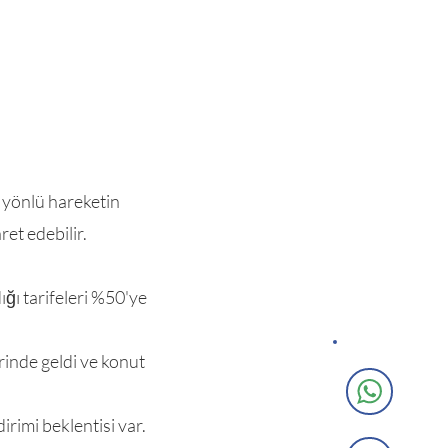
 yönlü hareketin
ret edebilir.
ğı tarifeleri %50'ye
erinde geldi ve konut
irimi beklentisi var.