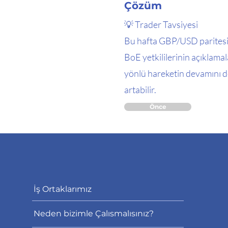
Çözüm
💡 Trader Tavsiyesi
Bu hafta GBP/USD paritesin
BoE yetkililerinin açıklamal
yönlü hareketin devamını de
artabilir.
Önce
İş Ortaklarımız
Neden bizimle Çalısmalısınız?