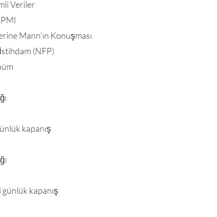
li Veriler
t PMI
herine Mann'ın Konuşması
 İstihdam (NFP)
ünüm
ğı
günlük kapanış
ğı
i günlük kapanış