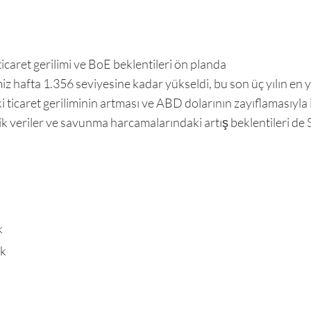
icaret gerilimi ve BoE beklentileri ön planda
z hafta 1.356 seviyesine kadar yükseldi, bu son üç yılın en 
icaret geriliminin artması ve ABD dolarının zayıflamasıyla ili
k veriler ve savunma harcamalarındaki artış beklentileri de S
k
k
ek