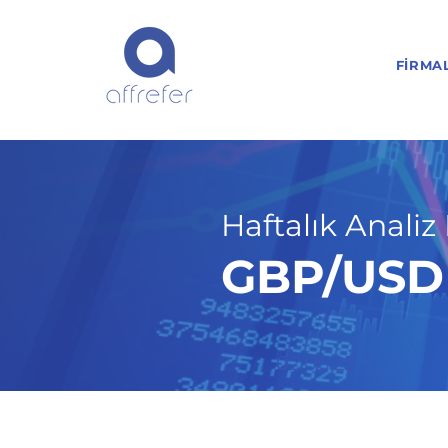
FIRMA
Haftalık Analiz 
GBP/USD H
02.06.25