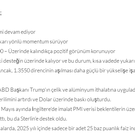
ç
limi devam ediyor
ukarı yönlü momentum sürüyor
0 – Üzerinde kalındıkça pozitif görünüm korunuyor
ki desteğin üzerinde kalıyor ve bu durum, kısa vadede yukarı
ncak, 1.3550 direncinin aşılması daha güçlü bir yükselişe işa
ABD Başkanı Trump'ın çelik ve alüminyum ithalatına uyguladı
erilimini artırdı ve Dolar üzerinde baskı oluşturdu.
 Mayıs ayında İngiltere'de imalat PMI verisi beklentilerin üz
ttı, bu da Sterlin'e destek oldu.
alarda, 2025 yılı içinde sadece bir adet 25 baz puanlık faiz ind