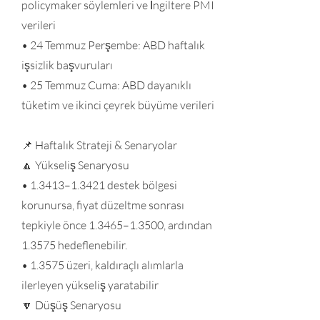
policymaker söylemleri ve İngiltere PMI
verileri
• 24 Temmuz Perşembe: ABD haftalık
işsizlik başvuruları
• 25 Temmuz Cuma: ABD dayanıklı
tüketim ve ikinci çeyrek büyüme verileri
📌 Haftalık Strateji & Senaryolar
🔼 Yükseliş Senaryosu
• 1.3413–1.3421 destek bölgesi
korunursa, fiyat düzeltme sonrası
tepkiyle önce 1.3465–1.3500, ardından
1.3575 hedeflenebilir.
• 1.3575 üzeri, kaldıraçlı alımlarla
ilerleyen yükseliş yaratabilir
🔽 Düşüş Senaryosu