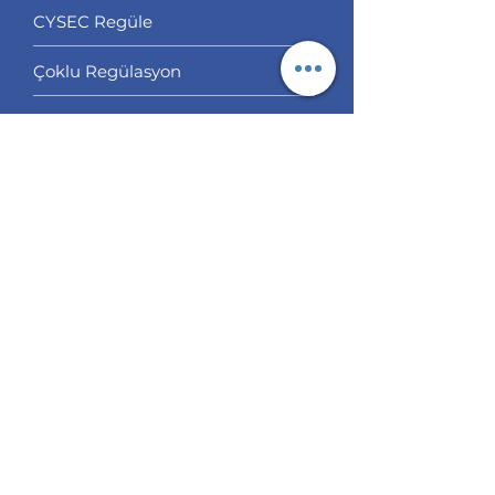
CYSEC Regüle
Çoklu Regülasyon
Off Shore Regülasyon
Bizim Seçtiklerimiz
Servisler
İşlem Kopyalama
Hesap Yönetimi