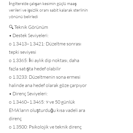
İngiltere’de çalışan kesimin güçlü maaş
verileri ve işsizlik oranı sabit kalarak sterlinin
yönünü belirledi
🔍 Teknik Görünüm
• Destek Seviyeleri:
o 1.3413–1.3421: Düzeltme sonrası
tepki seviyesi
o 1.3365: İki aylık dip noktası, daha
fazla satışta hedef olabilir
o 1.3233: Düzeltmenin sona ermesi
halinde ana hedef olarak göze çarpıyor
• Direnç Seviyeleri:
o 1.3460–1.3465: 9 ve 50 günlük
EMA'ların oluşturduğu kısa vadeli ara
direnç
o 1.3500: Psikolojik ve teknik direnç