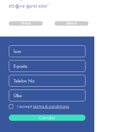
ettiğine işaret eder.”
Önce
Sonra
I accept
terms & conditions
Gönder