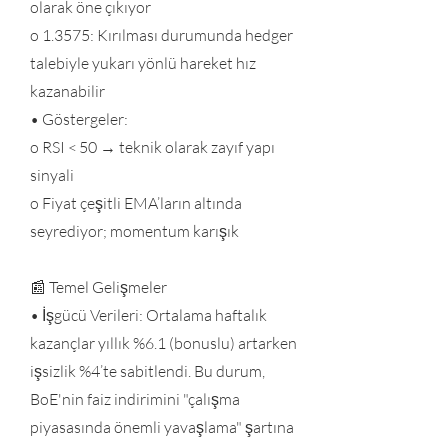
olarak öne çıkıyor
o 1.3575: Kırılması durumunda hedger
talebiyle yukarı yönlü hareket hız
kazanabilir
• Göstergeler:
o RSI < 50 → teknik olarak zayıf yapı
sinyali
o Fiyat çeşitli EMA’ların altında
seyrediyor; momentum karışık
📰 Temel Gelişmeler
• İşgücü Verileri: Ortalama haftalık
kazançlar yıllık %6.1 (bonuslu) artarken
işsizlik %4’te sabitlendi. Bu durum,
BoE'nin faiz indirimini "çalışma
piyasasında önemli yavaşlama" şartına