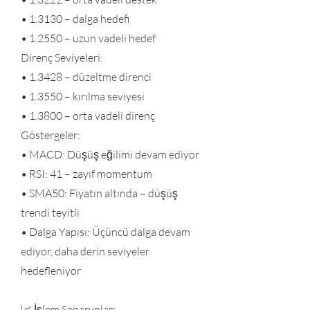
• 1.3130 – dalga hedefi
• 1.2550 – uzun vadeli hedef
Direnç Seviyeleri:
• 1.3428 – düzeltme direnci
• 1.3550 – kırılma seviyesi
• 1.3800 – orta vadeli direnç
Göstergeler:
• MACD: Düşüş eğilimi devam ediyor
• RSI: 41 – zayıf momentum
• SMA50: Fiyatın altında – düşüş
trendi teyitli
• Dalga Yapısı: Üçüncü dalga devam
ediyor, daha derin seviyeler
hedefleniyor
📈 İşlem Senaryoları