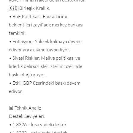
🇬🇧 Birleşik Krallık:
• BoE Politikası: Faiz artırımı
beklentileri zayıfladı; merkez bankası
temkinli.
• Enflasyon: Yüksek kalmaya devam
ediyor ancak ivme kaybediyor.
• Siyasi Riskler: Maliye politikası ve
liderlik belirsizlikleri sterlin üzerinde
baskı oluşturuyor.
• Etki: GBP üzerindeki baskı devam
ediyor.
📊 Teknik Analiz
Destek Seviyeleri:
• 1.3326 – kısa vadeli destek
• 1.3222 – orta vadeli destek