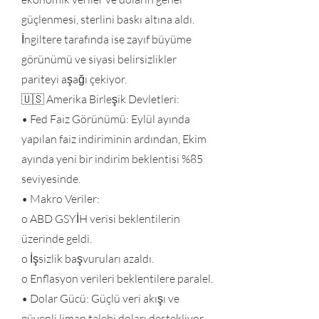
güçlenmesi, sterlini baskı altına aldı.
İngiltere tarafında ise zayıf büyüme
görünümü ve siyasi belirsizlikler
pariteyi aşağı çekiyor.
🇺🇸 Amerika Birleşik Devletleri:
• Fed Faiz Görünümü: Eylül ayında
yapılan faiz indiriminin ardından, Ekim
ayında yeni bir indirim beklentisi %85
seviyesinde.
• Makro Veriler:
o ABD GSYİH verisi beklentilerin
üzerinde geldi.
o İşsizlik başvuruları azaldı.
o Enflasyon verileri beklentilere paralel.
• Dolar Gücü: Güçlü veri akışı ve
güvenli liman talebi doları destekliyor.