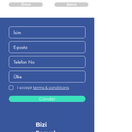
Önce
Sonra
I accept
terms & conditions
Gönder
Bizi