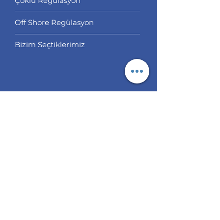
Çoklu Regülasyon
Off Shore Regülasyon
Bizim Seçtiklerimiz
Servisler
İşlem Kopyalama
Hesap Yönetimi
Analiz
EUR/USD Analiz