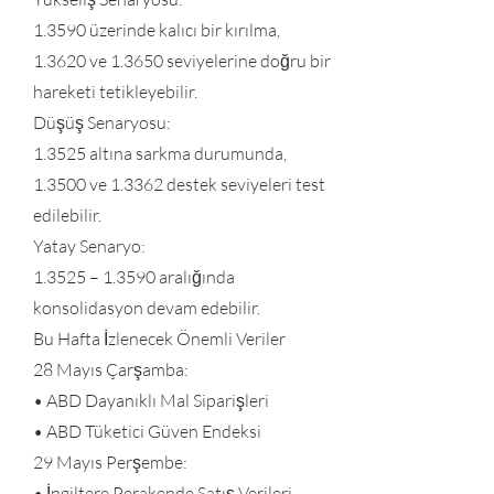
1.3590 üzerinde kalıcı bir kırılma,
1.3620 ve 1.3650 seviyelerine doğru bir
hareketi tetikleyebilir.
Düşüş Senaryosu:
1.3525 altına sarkma durumunda,
1.3500 ve 1.3362 destek seviyeleri test
edilebilir.
Yatay Senaryo:
1.3525 – 1.3590 aralığında
konsolidasyon devam edebilir.
Bu Hafta İzlenecek Önemli Veriler
28 Mayıs Çarşamba:
• ABD Dayanıklı Mal Siparişleri
• ABD Tüketici Güven Endeksi
29 Mayıs Perşembe:
• İngiltere Perakende Satış Verileri