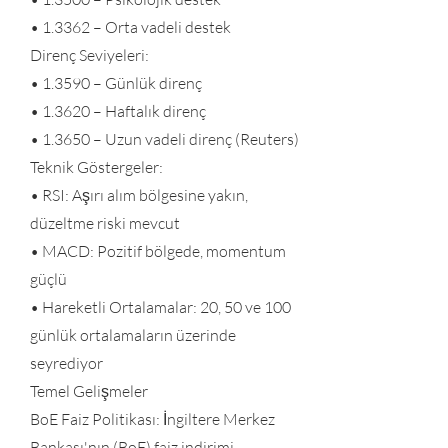
• 1.3362 – Orta vadeli destek
Direnç Seviyeleri:
• 1.3590 – Günlük direnç
• 1.3620 – Haftalık direnç
• 1.3650 – Uzun vadeli direnç (Reuters)
Teknik Göstergeler:
• RSI: Aşırı alım bölgesine yakın,
düzeltme riski mevcut
• MACD: Pozitif bölgede, momentum
güçlü
• Hareketli Ortalamalar: 20, 50 ve 100
günlük ortalamaların üzerinde
seyrediyor
Temel Gelişmeler
BoE Faiz Politikası: İngiltere Merkez
Bankası'nın (BoE) faiz indirimi