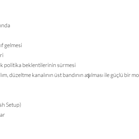
tında
f gelmesi
ri
 politika beklentilerinin sürmesi
ılım, düzeltme kanalının üst bandının aşılması ile güçlü bir
sh Setup)
lar