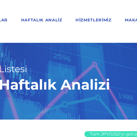
LAR
HAFTALIK ANALIZ
HIZMETLERIMIZ
MAK
Listesi
aftalık Analizi
Tüm JPY/USD'yi görü