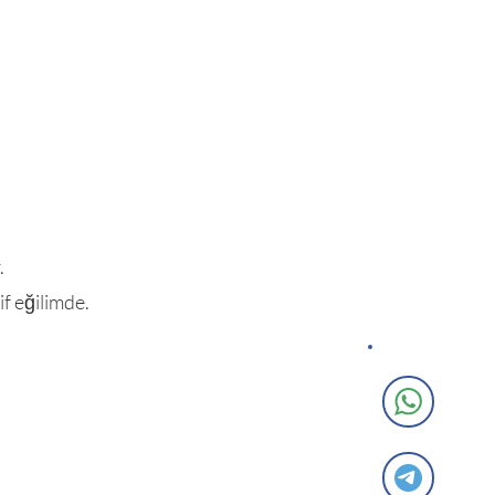
.
f eğilimde.