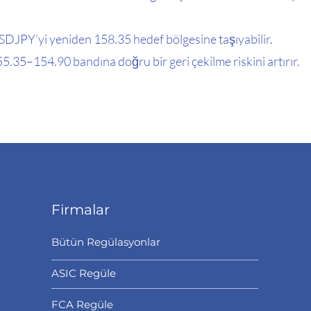
USDJPY’yi yeniden 158.35 hedef bölgesine taşıyabilir.
155.35–154.90 bandına doğru bir geri çekilme riskini artırır.
Firmalar
Bütün Regülasyonlar
ASIC Regüle
FCA Regüle