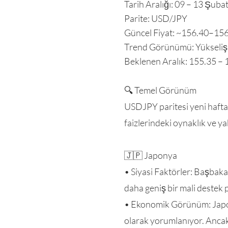
Tarih Aralığı: 09 – 13 Şuba
Parite: USD/JPY
Güncel Fiyat: ~156.40–156
Trend Görünümü: Yükseliş e
Beklenen Aralık: 155.35 – 1
🔍 Temel Görünüm
USDJPY paritesi yeni haftaya
faizlerindeki oynaklık ve 
🇯🇵 Japonya
• Siyasi Faktörler: Başbaka
daha geniş bir mali destek p
• Ekonomik Görünüm: Japon
olarak yorumlanıyor. Ancak 