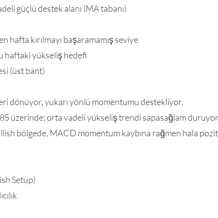
eli güçlü destek alanı (MA tabanı)
en hafta kırılmayı başaramamış seviye
 haftaki yükseliş hedefi
si (üst bant)
 geri dönüyor, yukarı yönlü momentumu destekliyor.
5 üzerinde; orta vadeli yükseliş trendi sapasağlam duruyor
llish bölgede, MACD momentum kaybına rağmen hala poziti
ish Setup)
cılık