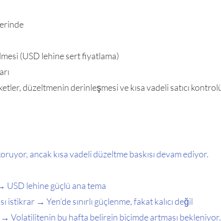
zerinde
mesi (USD lehine sert fiyatlama)
arı
etler, düzeltmenin derinleşmesi ve kısa vadeli satıcı kontrol
oruyor, ancak kısa vadeli düzeltme baskısı devam ediyor.
→ USD lehine güçlü ana tema
 istikrar → Yen’de sınırlı güçlenme, fakat kalıcı değil
 → Volatilitenin bu hafta belirgin biçimde artması bekleniyor.