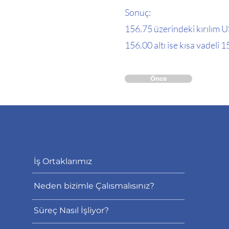
Sonuç:
156.75 üzerindeki kırılım 
156.00 altı ise kısa vadeli 
Önce
İş Ortaklarımız
Neden bizimle Çalısmalısınız?
Süreç Nasıl İşliyor?