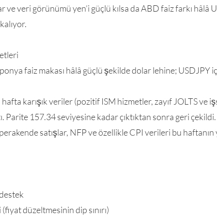
krar ve veri görünümü yen’i güçlü kılsa da ABD faiz farkı hâlâ
 kalıyor.
etleri
ponya faiz makası hâlâ güçlü şekilde dolar lehine; USDJPY iç
fta karışık veriler (pozitif ISM hizmetler, zayıf JOLTS ve işs
. Parite 157.34 seviyesine kadar çıktıktan sonra geri çekildi.
akende satışlar, NFP ve özellikle CPI verileri bu haftanın yö
 destek
(fiyat düzeltmesinin dip sınırı)