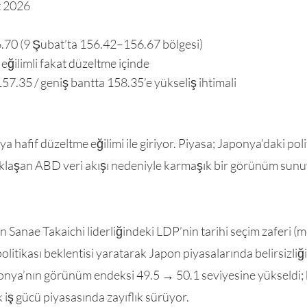
t 2026
.70 (9 Şubat’ta 156.42–156.67 bölgesi)
ğilimli fakat düzeltme içinde
57.35 / geniş bantta 158.35’e yükseliş ihtimali
 hafif düzeltme eğilimi ile giriyor. Piyasa; Japonya’daki poli
yaklaşan ABD veri akışı nedeniyle karmaşık bir görünüm sunu
n Sanae Takaichi liderliğindeki LDP’nin tarihi seçim zaferi (m
olitikası beklentisi yaratarak Japon piyasalarında belirsizliği 
ya’nın görünüm endeksi 49.5 → 50.1 seviyesine yükseldi; b
iş gücü piyasasında zayıflık sürüyor.