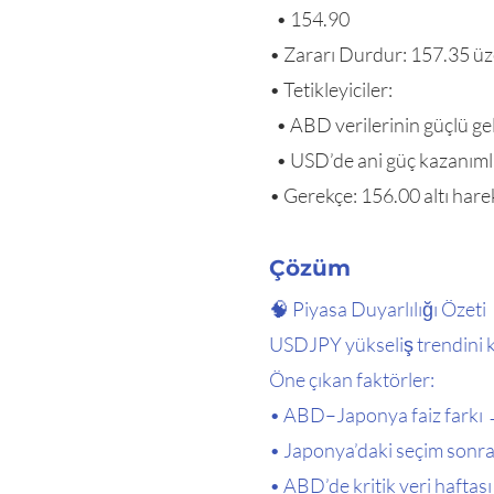
• 154.90
• Zararı Durdur: 157.35 ü
• Tetikleyiciler:
• ABD verilerinin güçlü gel
• USD’de ani güç kazanıml
• Gerekçe: 156.00 altı harek
Çözüm
🧠 Piyasa Duyarlılığı Özeti
USDJPY yükseliş trendini k
Öne çıkan faktörler:
• ABD–Japonya faiz farkı 
• Japonya’daki seçim sonrası
• ABD’de kritik veri haftası