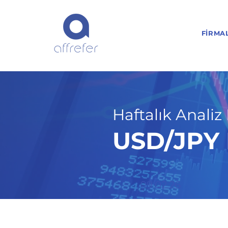
FIRMA
Haftalık Analiz 
USD/JPY H
09.02.26