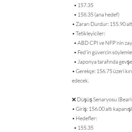
• 157.35
• 158.35 (ana hedef)
• Zararı Durdur: 155.90 al
• Tetikleyiciler:
• ABD CPI ve NFP’nin zayı
• Fed’in güvercin söylemle
• Japonya tarafında gevşek
• Gerekçe: 156.75 üzeri kır
edecek.
❌ Düşüş Senaryosu (Beari
• Giriş: 156.00 altı kapanış
• Hedefler:
• 155.35