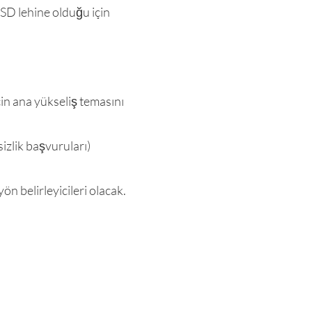
 USD lehine olduğu için
in ana yükseliş temasını
izlik başvuruları)
n belirleyicileri olacak.