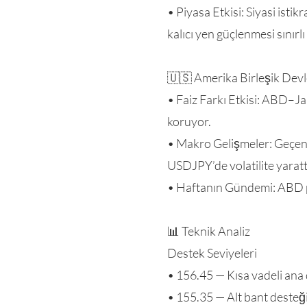
• Piyasa Etkisi: Siyasi isti
kalıcı yen güçlenmesi sınırlı
🇺🇸 Amerika Birleşik Devl
• Faiz Farkı Etkisi: ABD–Ja
koruyor.
• Makro Gelişmeler: Geçen ha
USDJPY’de volatilite yarattı
• Haftanın Gündemi: ABD per
📊 Teknik Analiz
Destek Seviyeleri
• 156.45 — Kısa vadeli ana
• 155.35 — Alt bant desteği 