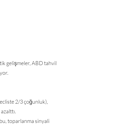
tik gelişmeler, ABD tahvil
yor.
ecliste 2/3 çoğunluk),
azalttı.
u, toparlanma sinyali