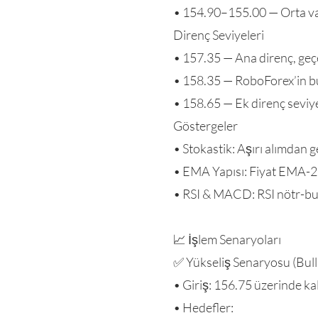
• 154.90–155.00 — Orta vad
Direnç Seviyeleri
• 157.35 — Ana direnç, geç
• 158.35 — RoboForex’in bu
• 158.65 — Ek direnç seviye
Göstergeler
• Stokastik: Aşırı alımdan
• EMA Yapısı: Fiyat EMA-28
• RSI & MACD: RSI nötr-bu
📈 İşlem Senaryoları
✅ Yükseliş Senaryosu (Bull
• Giriş: 156.75 üzerinde kalı
• Hedefler: