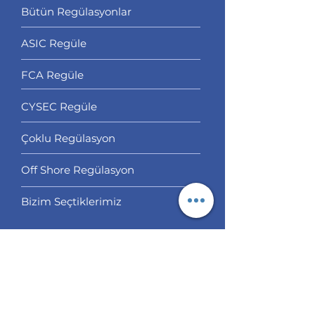
Bütün Regülasyonlar
ASIC Regüle
FCA Regüle
CYSEC Regüle
Çoklu Regülasyon
Off Shore Regülasyon
Bizim Seçtiklerimiz
Servisler