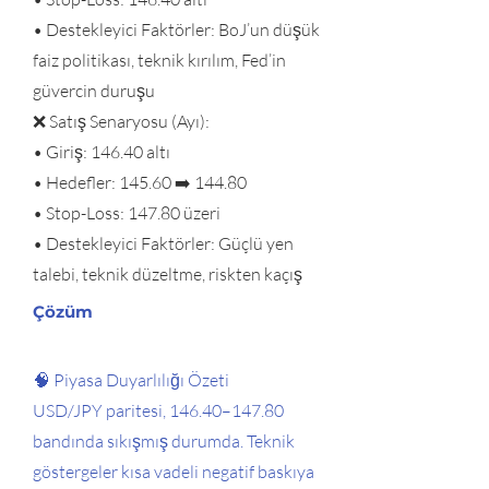
• Destekleyici Faktörler: BoJ’un düşük
faiz politikası, teknik kırılım, Fed’in
güvercin duruşu
❌ Satış Senaryosu (Ayı):
• Giriş: 146.40 altı
• Hedefler: 145.60 ➡️ 144.80
• Stop-Loss: 147.80 üzeri
• Destekleyici Faktörler: Güçlü yen
talebi, teknik düzeltme, riskten kaçış
Çözüm
🧠 Piyasa Duyarlılığı Özeti
USD/JPY paritesi, 146.40–147.80
bandında sıkışmış durumda. Teknik
göstergeler kısa vadeli negatif baskıya