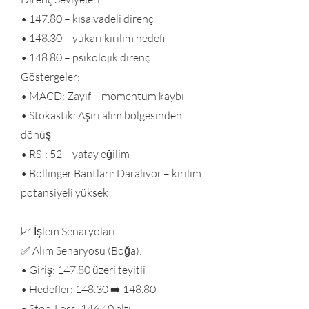
• 147.80 – kısa vadeli direnç
• 148.30 – yukarı kırılım hedefi
• 148.80 – psikolojik direnç
Göstergeler:
• MACD: Zayıf – momentum kaybı
• Stokastik: Aşırı alım bölgesinden
dönüş
• RSI: 52 – yatay eğilim
• Bollinger Bantları: Daralıyor – kırılım
potansiyeli yüksek
📈 İşlem Senaryoları
✅ Alım Senaryosu (Boğa):
• Giriş: 147.80 üzeri teyitli
• Hedefler: 148.30 ➡️ 148.80
• Stop-Loss: 146.40 altı