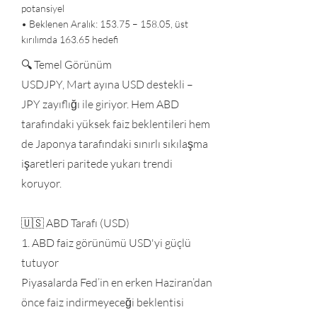
potansiyel
• Beklenen Aralık: 153.75 – 158.05, üst
kırılımda 163.65 hedefi
🔍 Temel Görünüm
USDJPY, Mart ayına USD destekli –
JPY zayıflığı ile giriyor. Hem ABD
tarafındaki yüksek faiz beklentileri hem
de Japonya tarafındaki sınırlı sıkılaşma
işaretleri paritede yukarı trendi
koruyor.
🇺🇸 ABD Tarafı (USD)
1. ABD faiz görünümü USD'yi güçlü
tutuyor
Piyasalarda Fed’in en erken Haziran’dan
önce faiz indirmeyeceği beklentisi