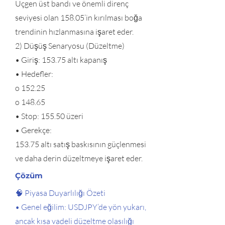
Üçgen üst bandı ve önemli direnç
seviyesi olan 158.05’in kırılması boğa
trendinin hızlanmasına işaret eder.
2) Düşüş Senaryosu (Düzeltme)
• Giriş: 153.75 altı kapanış
• Hedefler:
o 152.25
o 148.65
• Stop: 155.50 üzeri
• Gerekçe:
153.75 altı satış baskısının güçlenmesi
ve daha derin düzeltmeye işaret eder.
Çözüm
🧠 Piyasa Duyarlılığı Özeti
• Genel eğilim: USDJPY’de yön yukarı,
ancak kısa vadeli düzeltme olasılığı