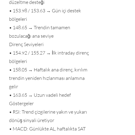
düzeltme desteği
• 153.98 / 153.63 → Gün içi destek
bölgeleri
• 148.65 → Trendin tamamen
bozulacağı ana seviye
Direnç Seviyeleri
• 154.92 / 155.27 → İlk intraday direnç
bölgeleri
• 158.05 → Haftalık ana direnç, kırılım
trendin yeniden hızlanması anlamına
gelir
• 163.65 → Uzun vadeli hedef
Göstergeler
• RSI: Trend çizgilerine yakın ve yukarı
dönüş sinyali üretiyor
• MACD: Günlükte AL, haftalıkta SAT