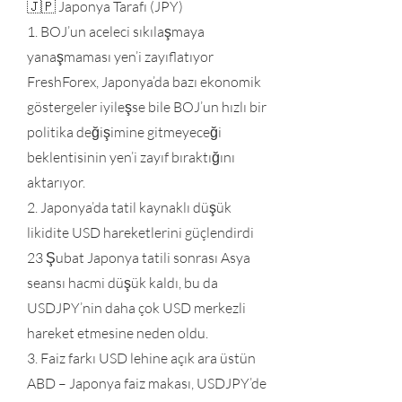
🇯🇵 Japonya Tarafı (JPY)
1. BOJ’un aceleci sıkılaşmaya
yanaşmaması yen’i zayıflatıyor
FreshForex, Japonya’da bazı ekonomik
göstergeler iyileşse bile BOJ’un hızlı bir
politika değişimine gitmeyeceği
beklentisinin yen’i zayıf bıraktığını
aktarıyor.
2. Japonya’da tatil kaynaklı düşük
likidite USD hareketlerini güçlendirdi
23 Şubat Japonya tatili sonrası Asya
seansı hacmi düşük kaldı, bu da
USDJPY’nin daha çok USD merkezli
hareket etmesine neden oldu.
3. Faiz farkı USD lehine açık ara üstün
ABD – Japonya faiz makası, USDJPY’de