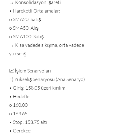
→ Konsolidasyon işareti
• Hareketli Ortalamalar:
o SMA20: Satış
o SMA50: Alış
o SMA100: Satış
→ Kısa vadede sıkışma, orta vadede
yükseliş.
📈 İşlem Senaryoları
1) Yükseliş Senaryosu (Ana Senaryo)
• Giriş: 158.05 üzeri kırılım
• Hedefler:
o 160.00
o 163.65
• Stop: 153.75 altı
• Gerekçe: