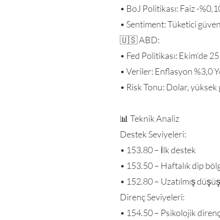
• BoJ Politikası: Faiz -%0,1
• Sentiment: Tüketici güveni
🇺🇸 ABD:
• Fed Politikası: Ekim’de 25 
• Veriler: Enflasyon %3,0 Yo
• Risk Tonu: Dolar, yüksek g
📊 Teknik Analiz
Destek Seviyeleri:
• 153.80 – İlk destek
• 153.50 – Haftalık dip böl
• 152.80 – Uzatılmış düşüş
Direnç Seviyeleri:
• 154.50 – Psikolojik diren