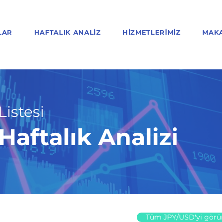
LAR
HAFTALIK ANALIZ
HIZMETLERIMIZ
MAK
Listesi
aftalık Analizi
Tüm JPY/USD'yi görü