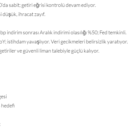
0’da sabit; getiri eğrisi kontrolü devam ediyor.
 düşük, ihracat zayıf.
bp indirim sonrası Aralık indirimi olasılığı %50; Fed temkinli.
Y; istihdam yavaşlıyor. Veri gecikmeleri belirsizlik yaratıyor.
etiriler ve güvenli liman talebiyle güçlü kalıyor.
gesi
 hedefi
ç