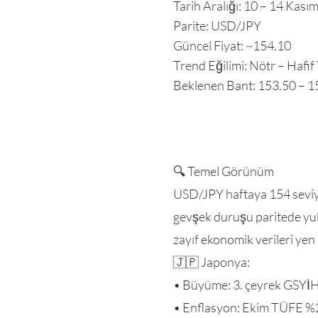
Tarih Aralığı: 10 – 14 Kası
Parite: USD/JPY
Güncel Fiyat: ~154.10
Trend Eğilimi: Nötr – Hafif Y
Beklenen Bant: 153.50 – 1
🔍 Temel Görünüm
USD/JPY haftaya 154 seviyes
gevşek duruşu paritede yuka
zayıf ekonomik verileri yen
🇯🇵 Japonya:
• Büyüme: 3. çeyrek GSYİH 
• Enflasyon: Ekim TÜFE %2,