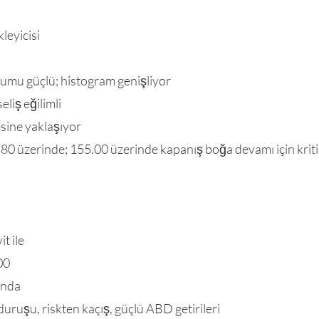
leyicisi
mu güçlü; histogram genişliyor
eliş eğilimli
esine yaklaşıyor
80 üzerinde; 155.00 üzerinde kapanış boğa devamı için krit
t ile
00
ında
duruşu, riskten kaçış, güçlü ABD getirileri