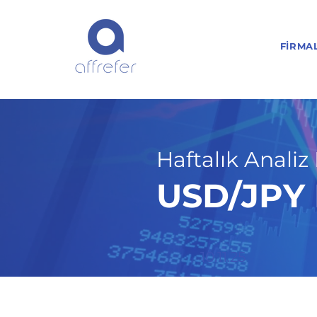
FIRMA
Haftalık Analiz 
USD/JPY H
10.11.25