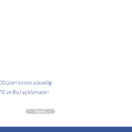
0 üzeri kırılım yükselişi
ÜFE ve BoJ açıklamaları
Sonra