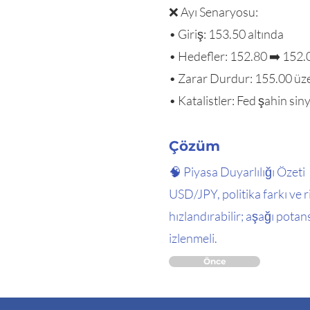
❌ Ayı Senaryosu:
• Giriş: 153.50 altında
• Hedefler: 152.80 ➡️ 152.
• Zarar Durdur: 155.00 üz
• Katalistler: Fed şahin siny
Çözüm
🧠 Piyasa Duyarlılığı Özeti
USD/JPY, politika farkı ve r
hızlandırabilir; aşağı potan
izlenmeli.
Önce