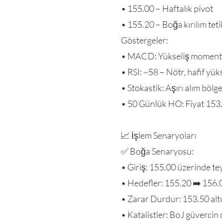
• 155.00 – Haftalık pivot
• 155.20 – Boğa kırılım tetik
Göstergeler:
• MACD: Yükseliş momentu
• RSI: ~58 – Nötr, hafif yüks
• Stokastik: Aşırı alım bölg
• 50 Günlük HO: Fiyat 153.
📈 İşlem Senaryoları
✅ Boğa Senaryosu:
• Giriş: 155.00 üzerinde teyi
• Hedefler: 155.20 ➡️ 156.
• Zarar Durdur: 153.50 alt
• Katalistler: BoJ güvercin 