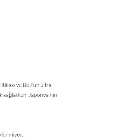
itikası ve BoJ’un ultra
ek sağlarken, Japonya’nın
klenmiyor.