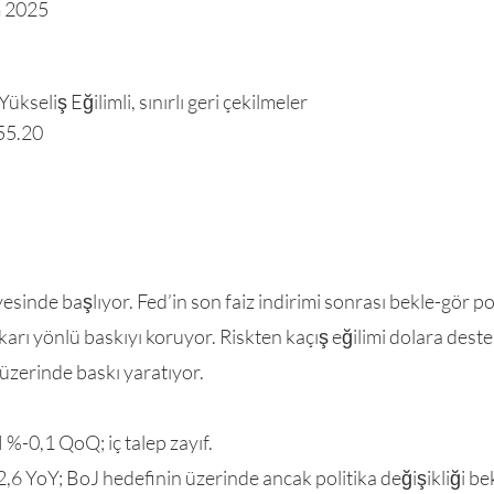
m 2025
ükseliş Eğilimli, sınırlı geri çekilmeler
55.20
inde başlıyor. Fed’in son faiz indirimi sonrası bekle-gör pol
rı yönlü baskıyı koruyor. Riskten kaçış eğilimi dolara dest
 üzerinde baskı yaratıyor.
%-0,1 QoQ; iç talep zayıf.
6 YoY; BoJ hedefinin üzerinde ancak politika değişikliği be