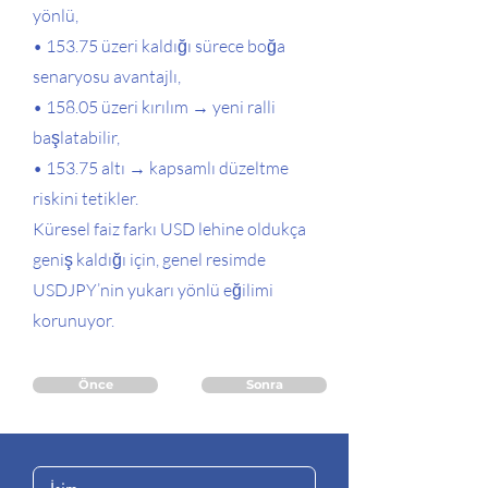
yönlü,
• 153.75 üzeri kaldığı sürece boğa
senaryosu avantajlı,
• 158.05 üzeri kırılım → yeni ralli
başlatabilir,
• 153.75 altı → kapsamlı düzeltme
riskini tetikler.
Küresel faiz farkı USD lehine oldukça
geniş kaldığı için, genel resimde
USDJPY’nin yukarı yönlü eğilimi
korunuyor.
Önce
Sonra