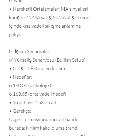
sinyali.
• Hareketli Ortalamalar: MA sinyalleri
karışık—20MA satış, 50MA alış—trend
içinde kısa vadeli sıkışma anlamına
geliyor.
📈 İşlem Senaryoları
✅ Yükseliş Senaryosu (Bullish Setup)
• Giriş: 158.05 üzeri kırılım
• Hedefler:
o 160.00 (psikolojik)
o 163.65 (orta vadeli hedef)
• Stop-Loss: 153.75 altı
• Gerekçe:
Üçgen formasyonunun üst bandı
burada; kırılım kalıcı olursa trend