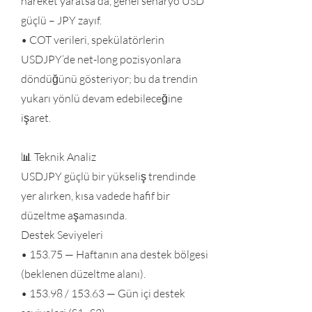
hareket yaratsa da, genel senaryo USD
güçlü – JPY zayıf.
• COT verileri, spekülatörlerin
USDJPY’de net-long pozisyonlara
döndüğünü gösteriyor; bu da trendin
yukarı yönlü devam edebileceğine
işaret.
📊 Teknik Analiz
USDJPY güçlü bir yükseliş trendinde
yer alırken, kısa vadede hafif bir
düzeltme aşamasında.
Destek Seviyeleri
• 153.75 — Haftanın ana destek bölgesi
(beklenen düzeltme alanı).
• 153.98 / 153.63 — Gün içi destek