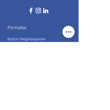
Firmalar
Bütün Regülasyonlar
ASIC Regüle
FCA Regüle
CYSEC Regüle
Çoklu Regülasyon
Off Shore Regülasyon
Bizim Seçtiklerimiz