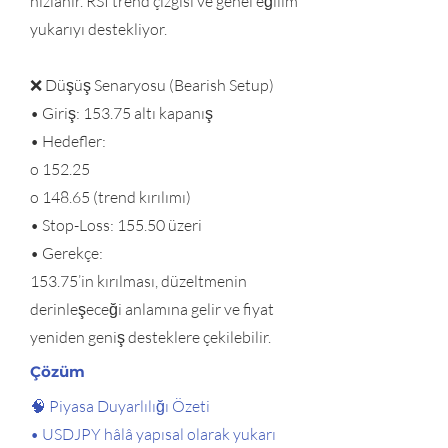
hızlanır. RSI trend çizgisi ve genel eğilim
yukarıyı destekliyor.
❌ Düşüş Senaryosu (Bearish Setup)
• Giriş: 153.75 altı kapanış
• Hedefler:
o 152.25
o 148.65 (trend kırılımı)
• Stop-Loss: 155.50 üzeri
• Gerekçe:
153.75’in kırılması, düzeltmenin
derinleşeceği anlamına gelir ve fiyat
yeniden geniş desteklere çekilebilir.
Çözüm
🧠 Piyasa Duyarlılığı Özeti
• USDJPY hâlâ yapısal olarak yukarı