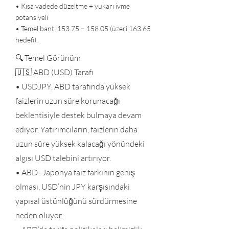
• Kısa vadede düzeltme + yukarı ivme
potansiyeli
• Temel bant: 153.75 – 158.05 (üzeri 163.65
hedefi).
🔍 Temel Görünüm
🇺🇸 ABD (USD) Tarafı
• USDJPY, ABD tarafında yüksek
faizlerin uzun süre korunacağı
beklentisiyle destek bulmaya devam
ediyor. Yatırımcıların, faizlerin daha
uzun süre yüksek kalacağı yönündeki
algısı USD talebini artırıyor.
• ABD–Japonya faiz farkının geniş
olması, USD’nin JPY karşısındaki
yapısal üstünlüğünü sürdürmesine
neden oluyor.