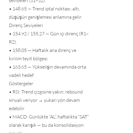
seviyeleri (S1–S2).
• 148.65 — Trend iptal noktası; altı,
düşüşün genişlemesi anlamına gelir.
Direnç Seviyeleri
• 154.92 / 155.27 — Gün içi direnç (R1–
R2).
• 158.05 — Haftalık ana direnç ve
kırılım teyit bölgesi.
• 163.65 — Yükselişin devamında orta
vadeli hedef.
Göstergeler
• RSI: Trend çizgisine yakın; rebound
sinyali veriyor → yukarı yön devam
edebilir.
• MACD: Günlükte “AL”, haftalıkta “SAT”
olarak karışık — bu da konsolidasyon