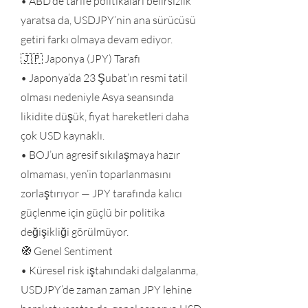
• ABD’de tarife politikaları belirsizlik
yaratsa da, USDJPY’nin ana sürücüsü
getiri farkı olmaya devam ediyor.
🇯🇵 Japonya (JPY) Tarafı
• Japonya’da 23 Şubat’ın resmi tatil
olması nedeniyle Asya seansında
likidite düşük, fiyat hareketleri daha
çok USD kaynaklı.
• BOJ’un agresif sıkılaşmaya hazır
olmaması, yen’in toparlanmasını
zorlaştırıyor — JPY tarafında kalıcı
güçlenme için güçlü bir politika
değişikliği görülmüyor.
🧭 Genel Sentiment
• Küresel risk iştahındaki dalgalanma,
USDJPY’de zaman zaman JPY lehine