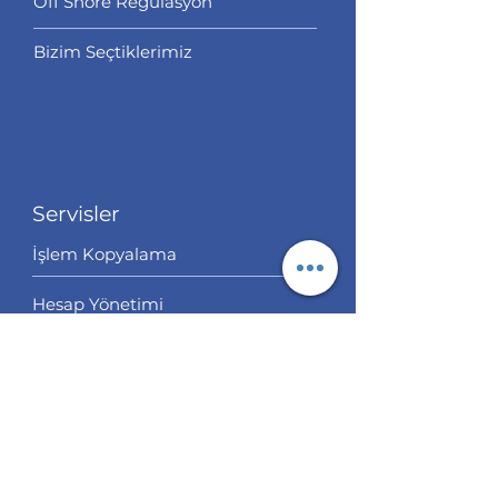
Off Shore Regülasyon
Bizim Seçtiklerimiz
Servisler
İşlem Kopyalama
Hesap Yönetimi
Analiz
EUR/USD Analiz
GBP/USD Analiz