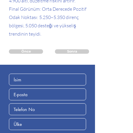
4.900 altı, düzeltme riskini artırır.
Final Görünüm: Orta Derecede Pozitif
Odak Noktası: 5.250–5.350 direnç
bölgesi, 5.050 desteği ve yükseliş
trendinin teyidi.
Önce
Sonra