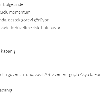
lım bölgesinde
 güçlü momentum
ında, destek görevi görüyor
sa vadede düzeltme riski bulunuyor
i kapanış
d’in güvercin tonu, zayıf ABD verileri, güçlü Asya talebi
kapanış