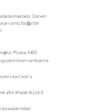
e odaklanmaktadır. Dönem
karı yönlü (boğa) bir
r.
lmuştur. Piyasa, ABD
 güvenli liman varlıklarına
üyesi Lisa Cook’u
t altın ithalatı %126,8
i piyasalarındaki