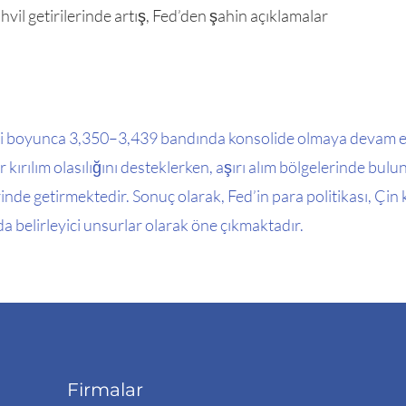
hvil getirilerinde artış, Fed’den şahin açıklamalar
nemi boyunca 3,350–3,439 bandında konsolide olmaya devam et
r kırılım olasılığını desteklerken, aşırı alım bölgelerinde bul
nde getirmektedir. Sonuç olarak, Fed’in para politikası, Çin k
da belirleyici unsurlar olarak öne çıkmaktadır.
Firmalar