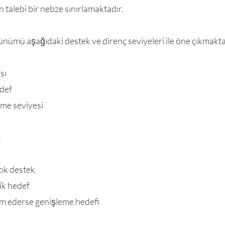
an talebi bir nebze sınırlamaktadır.
örünümü aşağıdaki destek ve direnç seviyeleri ile öne çıkmakta
sı
edef
me seviyesi
ç
tık destek
nik hedef
 ederse genişleme hedefi