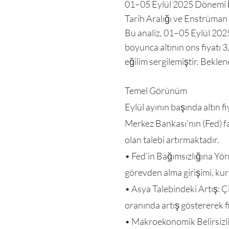
01–05 Eylül 2025 Dönemi İ
Tarih Aralığı ve Enstrüman 
Bu analiz, 01–05 Eylül 202
boyunca altının ons fiyatı 
eğilim sergilemiştir. Bekle
Temel Görünüm
Eylül ayının başında altın 
Merkez Bankası'nın (Fed) fa
olan talebi artırmaktadır.
• Fed’in Bağımsızlığına Yö
görevden alma girişimi, ku
• Asya Talebindeki Artış: 
oranında artış göstererek f
• Makroekonomik Belirsizli