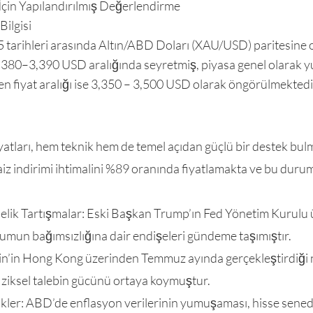
çin Yapılandırılmış Değerlendirme
Bilgisi
5 tarihleri arasında Altın/ABD Doları (XAU/USD) paritesin
3,380–3,390 USD aralığında seyretmiş, piyasa genel olarak yu
nen fiyat aralığı ise 3,350 – 3,500 USD olarak öngörülmektedi
fiyatları, hem teknik hem de temel açıdan güçlü bir destek bu
iz indirimi ihtimalini %89 oranında fiyatlamakta ve bu durum
nelik Tartışmalar: Eski Başkan Trump’ın Fed Yönetim Kurulu 
rumun bağımsızlığına dair endişeleri gündeme taşımıştır.
Çin’in Hong Kong üzerinden Temmuz ayında gerçekleştirdiği ne
iziksel talebin gücünü ortaya koymuştur.
kler: ABD’de enflasyon verilerinin yumuşaması, hisse sened