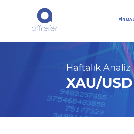
FIRMA
Haftalık Analiz 
XAU/USD H
01.09.25