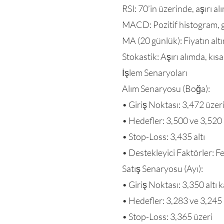
RSI: 70’in üzerinde, aşırı a
MACD: Pozitif histogram,
MA (20 günlük): Fiyatın alt
Stokastik: Aşırı alımda, kı
İşlem Senaryoları
Alım Senaryosu (Boğa):
• Giriş Noktası: 3,472 üzer
• Hedefler: 3,500 ve 3,520
• Stop-Loss: 3,435 altı
• Destekleyici Faktörler: Fe
Satış Senaryosu (Ayı):
• Giriş Noktası: 3,350 altı 
• Hedefler: 3,283 ve 3,245
• Stop-Loss: 3,365 üzeri