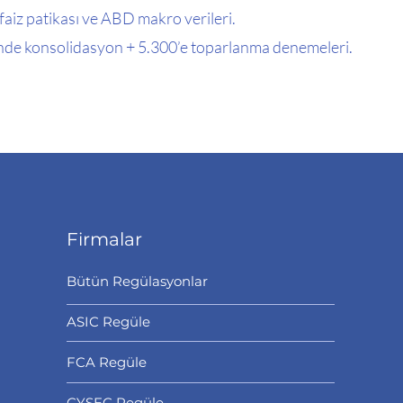
 faiz patikası ve ABD makro verileri.
nde konsolidasyon + 5.300’e toparlanma denemeleri.
Firmalar
Bütün Regülasyonlar
ASIC Regüle
FCA Regüle
CYSEC Regüle