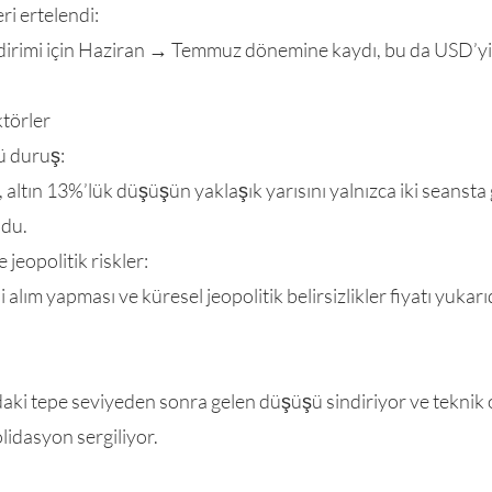
eri ertelendi:
indirimi için Haziran → Temmuz dönemine kaydı, bu da USD’yi
ktörler
ü duruş:
 altın 13%’lük düşüşün yaklaşık yarısını yalnızca iki seansta
ldu.
 jeopolitik riskler:
 alım yapması ve küresel jeopolitik belirsizlikler fiyatı yuka
aki tepe seviyeden sonra gelen düşüşü sindiriyor ve teknik o
lidasyon sergiliyor.