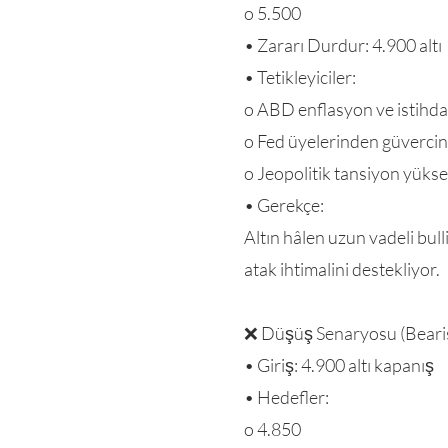
o 5.500
• Zararı Durdur: 4.900 altı
• Tetikleyiciler:
o ABD enflasyon ve istihdam
o Fed üyelerinden güvercin
o Jeopolitik tansiyon yüksel
• Gerekçe:
Altın hâlen uzun vadeli bul
atak ihtimalini destekliyor.
❌ Düşüş Senaryosu (Beari
• Giriş: 4.900 altı kapanış
• Hedefler:
o 4.850