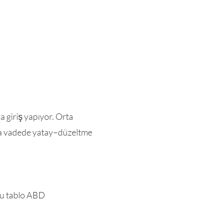
a giriş yapıyor. Orta
kısa vadede yatay–düzeltme
. Bu tablo ABD