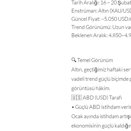
Tarih Aralığı: 16 – 20 Şuba
Enstrüman: Altın (XAU/US
Güncel Fiyat: ~5.050 USD/
Trend Görünümü: Uzun vade
Beklenen Aralık: 4.850–4.
🔍 Temel Görünüm
Altın, geçtiğimiz haftaki s
vadeli trend güçlü biçimde 
görüntüsü hâkim.
🇺🇸 ABD (USD) Tarafı
• Güçlü ABD istihdam verisi
Ocak ayında istihdam artışı s
ekonomisinin güçlü kaldığın