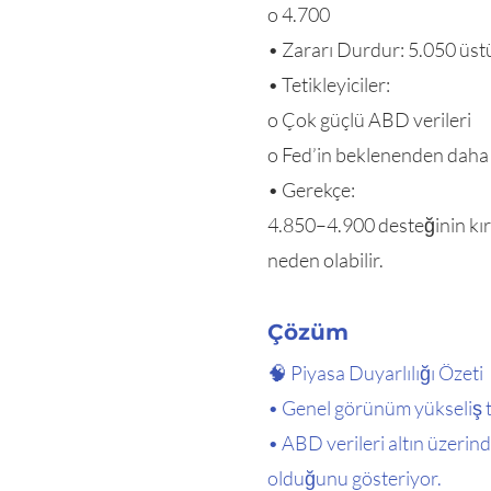
o 4.700
• Zararı Durdur: 5.050 üst
• Tetikleyiciler:
o Çok güçlü ABD verileri
o Fed’in beklenenden daha
• Gerekçe:
4.850–4.900 desteğinin kır
neden olabilir.
Çözüm
🧠 Piyasa Duyarlılığı Özeti
• Genel görünüm yükseliş t
• ABD verileri altın üzerin
olduğunu gösteriyor.