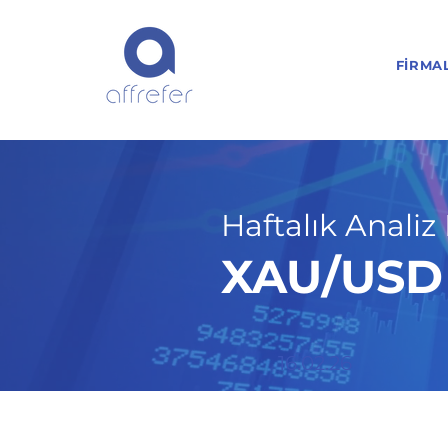
FIRMA
Haftalık Analiz 
XAU/USD H
16.02.26