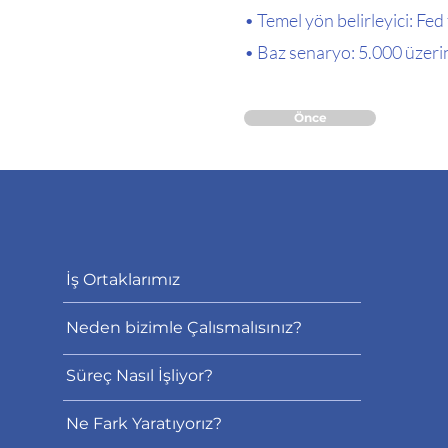
• Temel yön belirleyici: Fed
• Baz senaryo: 5.000 üzeri
Önce
İş Ortaklarımız
Neden bizimle Çalısmalısınız?
Süreç Nasıl İşliyor?
Ne Fark Yaratıyorız?