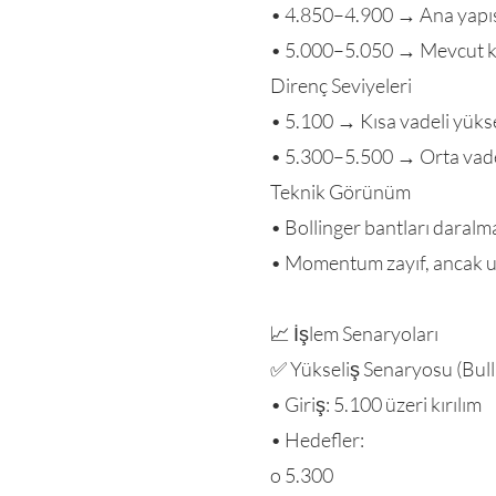
• 4.850–4.900 → Ana yapısal
• 5.000–5.050 → Mevcut kon
Direnç Seviyeleri
• 5.100 → Kısa vadeli yüksel
• 5.300–5.500 → Orta vadeli
Teknik Görünüm
• Bollinger bantları daralm
• Momentum zayıf, ancak u
📈 İşlem Senaryoları
✅ Yükseliş Senaryosu (Bull
• Giriş: 5.100 üzeri kırılım
• Hedefler:
o 5.300