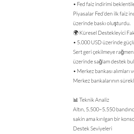
• Fed faiz indirimi beklentil
Piyasalar Fed’den ilk faiz 
üzerinde baskı oluşturdu.
🌍 Küresel Destekleyici Fa
• 5.000 USD üzerinde güçl
Sert geri çekilmeye rağmen,
üzerinde sağlam destek bu
• Merkez bankası alımları ve
Merkez bankalarının sürekli
📊 Teknik Analiz
Altın, 5.500–5.550 bandınd
sakin ama kırılgan bir konso
Destek Seviyeleri