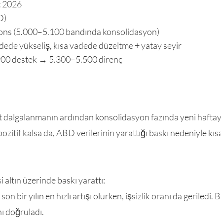
t 2026
D)
ons (5.000–5.100 bandında konsolidasyon)
de yükseliş, kısa vadede düzeltme + yatay seyir
900 destek → 5.300–5.500 direnç
ert dalgalanmanın ardından konsolidasyon fazında yeni haftay
pozitif kalsa da, ABD verilerinin yarattığı baskı nedeniyle 
 altın üzerinde baskı yarattı:
on bir yılın en hızlı artışı olurken, işsizlik oranı da geriledi
ı doğruladı.