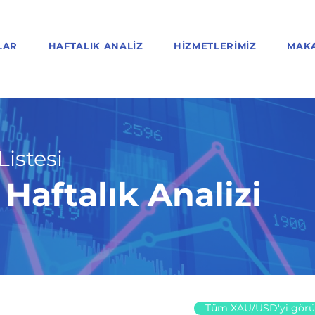
LAR
HAFTALIK ANALIZ
HIZMETLERIMIZ
MAK
Listesi
aftalık Analizi
Tüm XAU/USD'yi görü