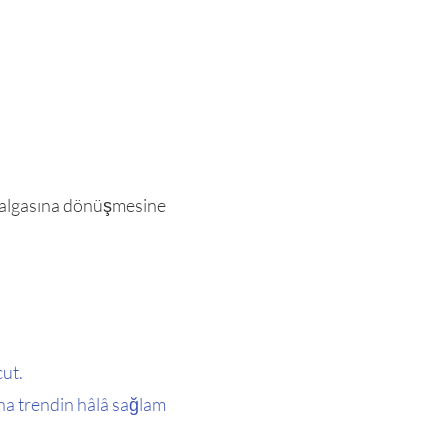
 dalgasına dönüşmesine
cut.
ana trendin hâlâ sağlam