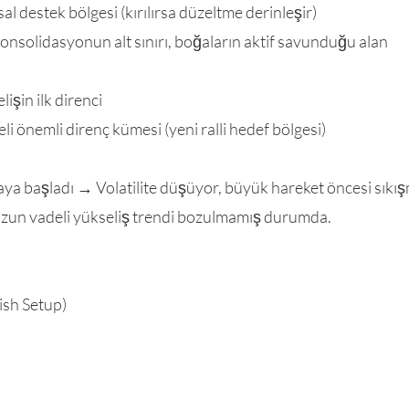
 destek bölgesi (kırılırsa düzeltme derinleşir)
solidasyonun alt sınırı, boğaların aktif savunduğu alan
işin ilk direnci
 önemli direnç kümesi (yeni ralli hedef bölgesi)
aya başladı → Volatilite düşüyor, büyük hareket öncesi sıkı
zun vadeli yükseliş trendi bozulmamış durumda.
ish Setup)