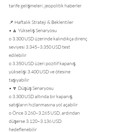
tarife gelişmeleri, jeopolitik haberler
📌 Haftalık Strateji & Beklentiler
• 🔼 Yükseliş Senaryosu
o 3.300 USD üzerinde kalındıkça direnç
seviyesi 3.345–3.350 USD test
edilebilir
o 3.350 USD üzeri pozitif kapanış,
yükselişi 3.400 USD ve ötesine
taşıyabilir
• 🔽 Düşüş Senaryosu
o 3.300 USD altında bir kapanış,
satışların hızlanmasına yol açabilir
o Önce 3.260–3.265 USD, ardından
düşerse 3.120–3.136 USD
hedeflenebilir