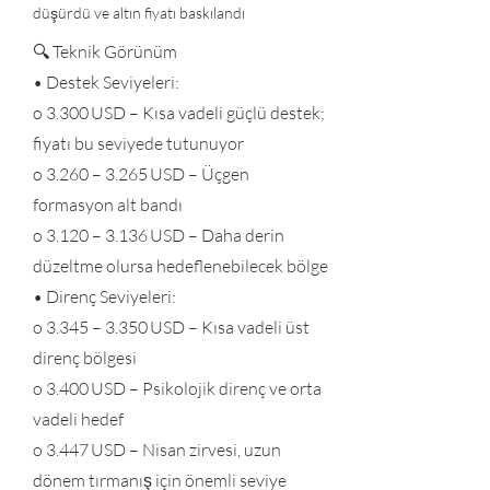
düşürdü ve altın fiyatı baskılandı
🔍 Teknik Görünüm
• Destek Seviyeleri:
o 3.300 USD – Kısa vadeli güçlü destek;
fiyatı bu seviyede tutunuyor
o 3.260 – 3.265 USD – Üçgen
formasyon alt bandı
o 3.120 – 3.136 USD – Daha derin
düzeltme olursa hedeflenebilecek bölge
• Direnç Seviyeleri:
o 3.345 – 3.350 USD – Kısa vadeli üst
direnç bölgesi
o 3.400 USD – Psikolojik direnç ve orta
vadeli hedef
o 3.447 USD – Nisan zirvesi, uzun
dönem tırmanış için önemli seviye