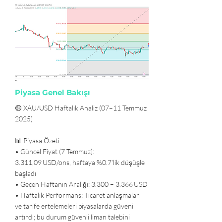
Piyasa Genel Bakışı
🟡 XAU/USD Haftalık Analiz (07–11 Temmuz
2025)
📊 Piyasa Özeti
• Güncel Fiyat (7 Temmuz):
3.311,09 USD/ons, haftaya %0.7’lik düşüşle
başladı
• Geçen Haftanın Aralığı: 3.300 – 3.366 USD
• Haftalık Performans: Ticaret anlaşmaları
ve tarife ertelemeleri piyasalarda güveni
artırdı; bu durum güvenli liman talebini