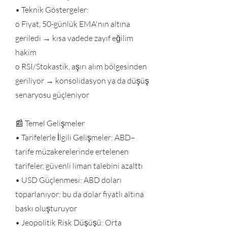
• Teknik Göstergeler:
o Fiyat, 50-günlük EMA'nın altına
geriledi → kısa vadede zayıf eğilim
hakim
o RSI/Stokastik, aşırı alım bölgesinden
geriliyor → konsolidasyon ya da düşüş
senaryosu güçleniyor
📰 Temel Gelişmeler
• Tarifelerle İlgili Gelişmeler: ABD–
tarife müzakerelerinde ertelenen
tarifeler, güvenli liman talebini azalttı
• USD Güçlenmesi: ABD doları
toparlanıyor; bu da dolar fiyatlı altına
baskı oluşturuyor
• Jeopolitik Risk Düşüşü: Orta