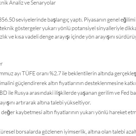
knik Analiz ve Senaryolar
,356.50 seviyelerinde başlangıç yaptı. Piyasanın genel eğilim
teknik göstergeler yukarı yönlü potansiyel sinyalleriyle dikkat
zlık ve kısa vadeli denge arayışı içinde yön arayışını sürdürü
er
mmuz ayı TÜFE oranı %2.7 ile beklentilerin altında gerçekle
timalini güçlendirerek altın fiyatlarının desteklenmesine katkı
 ABD ile Rusya arasındaki ilişkilerde yaşanan gerilim ve Fed b
yışını artırarak altına talebi yükseltiyor.
 değer kaybetmesi altın fiyatlarının yukarı yönlü hareket et
üresel borsalarda gözlenen iyimserlik, altına olan talebi azaltı