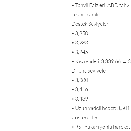
• Tahvil Faizleri: ABD tahvil 
Teknik Analiz
Destek Seviyeleri
• 3,350
• 3,283
• 3,245
• Kısa vadeli: 3,339.66 → 
Direnç Seviyeleri
• 3,380
• 3,416
• 3,439
• Uzun vadeli hedef: 3,501 
Göstergeler
• RSI: Yukarı yönlü hareke