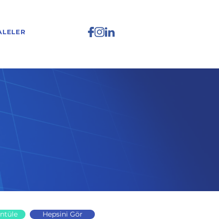
ALELER
ntüle
Hepsini Gör