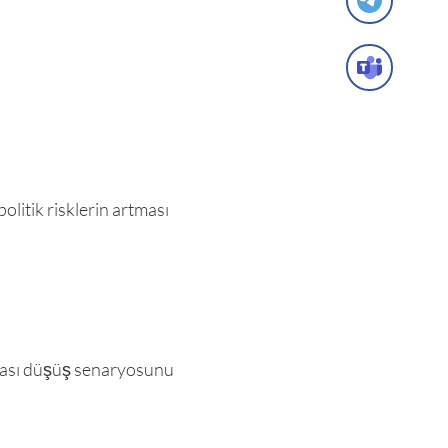
olitik risklerin artması
rtması düşüş senaryosunu