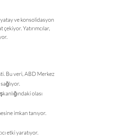
i yatay ve konsolidasyon
 çekiyor. Yatırımcılar,
yor.
şti. Bu veri, ABD Merkez
 sağlıyor.
aşkanlığındaki olası
mesine imkan tanıyor.
cı etki yaratıyor.