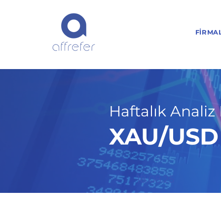
FIRMA
Haftalık Analiz 
XAU/USD H
18.08.25