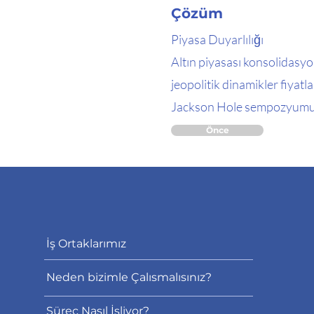
Çözüm
Piyasa Duyarlılığı
Altın piyasası konsolidasyon
jeopolitik dinamikler fiyat
Jackson Hole sempozyumu gib
Önce
İş Ortaklarımız
Neden bizimle Çalısmalısınız?
Süreç Nasıl İşliyor?