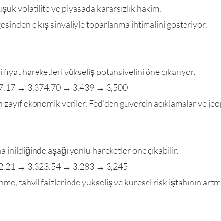
ük volatilite ve piyasada kararsızlık hakim.
gesinden çıkış sinyaliyle toparlanma ihtimalini gösteriyor.
 fiyat hareketleri yükseliş potansiyelini öne çıkarıyor.
67.17 → 3,374.70 → 3,439 → 3,500
 zayıf ekonomik veriler, Fed’den güvercin açıklamalar ve jeop
na inildiğinde aşağı yönlü hareketler öne çıkabilir.
32.21 → 3,323.54 → 3,283 → 3,245
nme, tahvil faizlerinde yükseliş ve küresel risk iştahının a