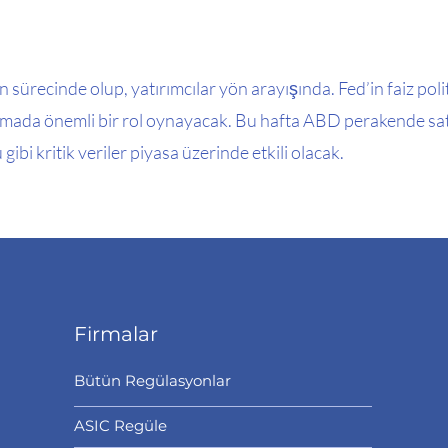
 sürecinde olup, yatırımcılar yön arayışında. Fed’in faiz politi
lamada önemli bir rol oynayacak. Bu hafta ABD perakende satış
i kritik veriler piyasa üzerinde etkili olacak.
Firmalar
Bütün Regülasyonlar
ASIC Regüle