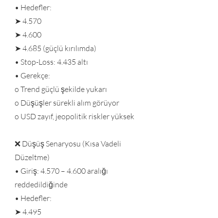
• Hedefler:
➤ 4.570
➤ 4.600
➤ 4.685 (güçlü kırılımda)
• Stop-Loss: 4.435 altı
• Gerekçe:
o Trend güçlü şekilde yukarı
o Düşüşler sürekli alım görüyor
o USD zayıf, jeopolitik riskler yüksek
❌ Düşüş Senaryosu (Kısa Vadeli
Düzeltme)
• Giriş: 4.570 – 4.600 aralığı
reddedildiğinde
• Hedefler:
➤ 4.495