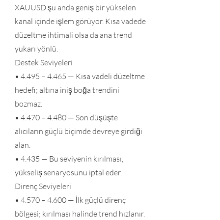
XAUUSD şu anda geniş bir yükselen
kanal içinde işlem görüyor. Kısa vadede
düzeltme ihtimali olsa da ana trend
yukarı yönlü.
Destek Seviyeleri
• 4.495 – 4.465 — Kısa vadeli düzeltme
hedefi; altına iniş boğa trendini
bozmaz.
• 4.470 – 4.480 — Son düşüşte
alıcıların güçlü biçimde devreye girdiği
alan.
• 4.435 — Bu seviyenin kırılması,
yükseliş senaryosunu iptal eder.
Direnç Seviyeleri
• 4.570 – 4.600 — İlk güçlü direnç
bölgesi; kırılması halinde trend hızlanır.