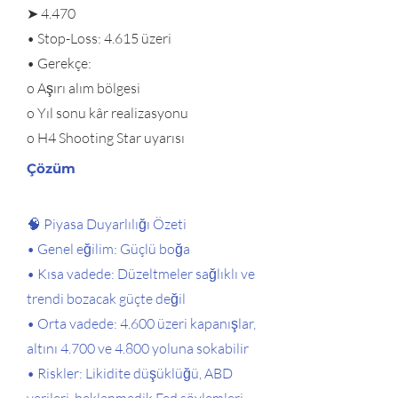
➤ 4.470
• Stop-Loss: 4.615 üzeri
• Gerekçe:
o Aşırı alım bölgesi
o Yıl sonu kâr realizasyonu
o H4 Shooting Star uyarısı
Çözüm
🧠 Piyasa Duyarlılığı Özeti
• Genel eğilim: Güçlü boğa
• Kısa vadede: Düzeltmeler sağlıklı ve
trendi bozacak güçte değil
• Orta vadede: 4.600 üzeri kapanışlar,
altını 4.700 ve 4.800 yoluna sokabilir
• Riskler: Likidite düşüklüğü, ABD