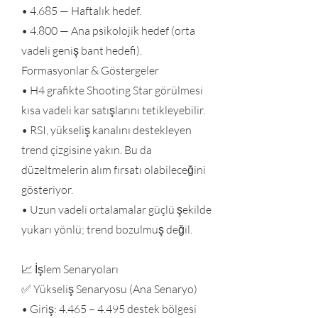
• 4.685 — Haftalık hedef.
• 4.800 — Ana psikolojik hedef (orta
vadeli geniş bant hedefi).
Formasyonlar & Göstergeler
• H4 grafikte Shooting Star görülmesi
kısa vadeli kar satışlarını tetikleyebilir.
• RSI, yükseliş kanalını destekleyen
trend çizgisine yakın. Bu da
düzeltmelerin alım fırsatı olabileceğini
gösteriyor.
• Uzun vadeli ortalamalar güçlü şekilde
yukarı yönlü; trend bozulmuş değil.
📈 İşlem Senaryoları
✅ Yükseliş Senaryosu (Ana Senaryo)
• Giriş: 4.465 – 4.495 destek bölgesi