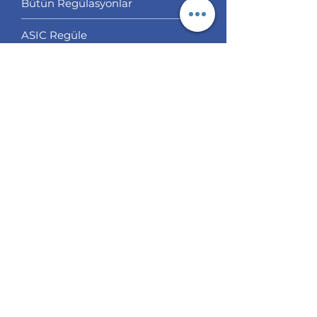
Bütün Regülasyonlar
ASIC Regüle
FCA Regüle
CYSEC Regüle
Çoklu Regülasyon
Off Shore Regülasyon
Bizim Seçtiklerimiz
Servisler